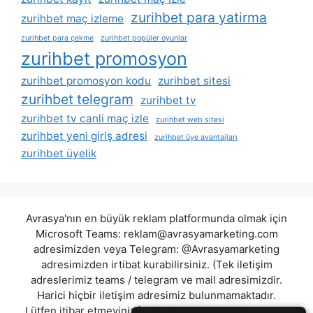
zurihbet para yatirma
zurihbet maç izleme
zurihbet para çekme
zurihbet popüler oyunlar
zurihbet promosyon
zurihbet promosyon kodu
zurihbet sitesi
zurihbet telegram
zurihbet tv
zurihbet tv canli maç izle
zurihbet web sitesi
zurihbet yeni giriş adresi
zurihbet üye avantajları
zurihbet üyelik
Avrasya'nın en büyük reklam platformunda olmak için
Microsoft Teams:
reklam@avrasyamarketing.com
adresimizden veya Telegram: @Avrasyamarketing
adresimizden irtibat kurabilirsiniz. (Tek iletişim
adreslerimiz teams / telegram ve mail adresimizdir.
Harici hiçbir iletişim adresimiz bulunmamaktadır.
Lütfen itibar etmeyiniz.) Türkiye yasalarına göre 7258