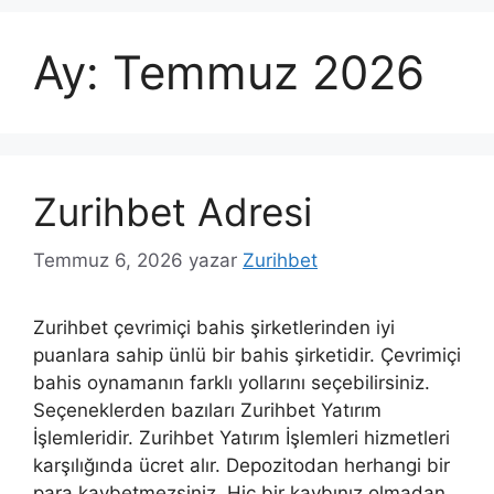
Ay:
Temmuz 2026
Zurihbet Adresi
Temmuz 6, 2026
yazar
Zurihbet
Zurihbet çevrimiçi bahis şirketlerinden iyi
puanlara sahip ünlü bir bahis şirketidir. Çevrimiçi
bahis oynamanın farklı yollarını seçebilirsiniz.
Seçeneklerden bazıları Zurihbet Yatırım
İşlemleridir. Zurihbet Yatırım İşlemleri hizmetleri
karşılığında ücret alır. Depozitodan herhangi bir
para kaybetmezsiniz. Hiç bir kaybınız olmadan