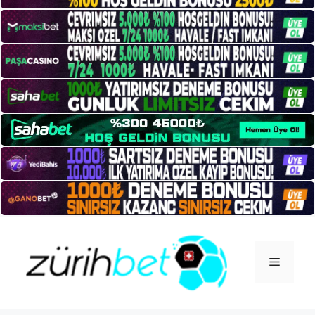
İçeriğe
atla
Menü