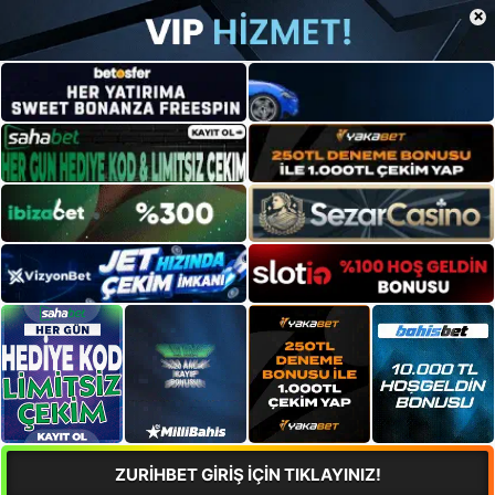
×
ZURİHBET GİRİŞ İÇİN TIKLAYINIZ!