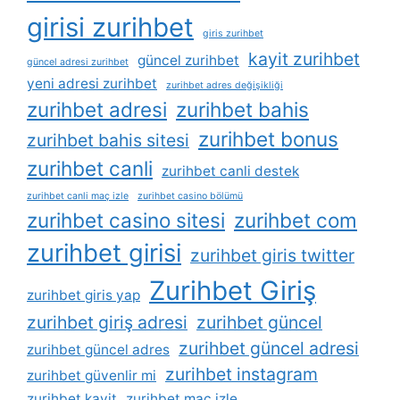
girisi zurihbet
giris zurihbet
kayit zurihbet
güncel zurihbet
güncel adresi zurihbet
yeni adresi zurihbet
zurihbet adres değişikliği
zurihbet adresi
zurihbet bahis
zurihbet bonus
zurihbet bahis sitesi
zurihbet canli
zurihbet canli destek
zurihbet canli maç izle
zurihbet casino bölümü
zurihbet casino sitesi
zurihbet com
zurihbet girisi
zurihbet giris twitter
Zurihbet Giriş
zurihbet giris yap
zurihbet giriş adresi
zurihbet güncel
zurihbet güncel adresi
zurihbet güncel adres
zurihbet instagram
zurihbet güvenlir mi
zurihbet kayit
zurihbet maç izle