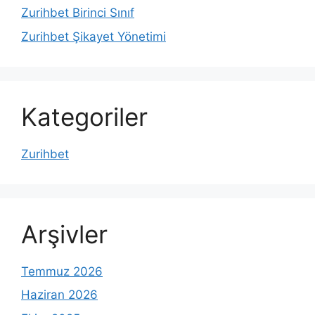
Zurihbet Birinci Sınıf
Zurihbet Şikayet Yönetimi
Kategoriler
Zurihbet
Arşivler
Temmuz 2026
Haziran 2026