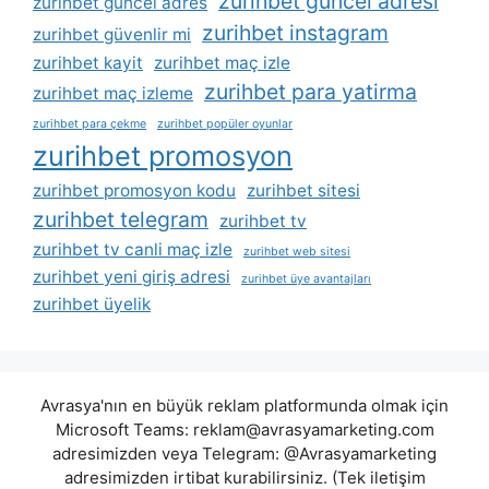
zurihbet güncel adresi
zurihbet güncel adres
zurihbet instagram
zurihbet güvenlir mi
zurihbet kayit
zurihbet maç izle
zurihbet para yatirma
zurihbet maç izleme
zurihbet para çekme
zurihbet popüler oyunlar
zurihbet promosyon
zurihbet promosyon kodu
zurihbet sitesi
zurihbet telegram
zurihbet tv
zurihbet tv canli maç izle
zurihbet web sitesi
zurihbet yeni giriş adresi
zurihbet üye avantajları
zurihbet üyelik
Avrasya'nın en büyük reklam platformunda olmak için
Microsoft Teams:
reklam@avrasyamarketing.com
adresimizden veya Telegram: @Avrasyamarketing
adresimizden irtibat kurabilirsiniz. (Tek iletişim