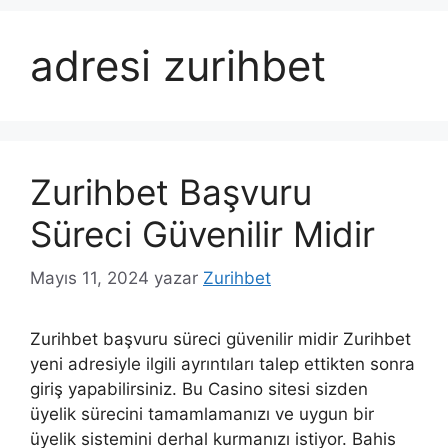
adresi zurihbet
Zurihbet Başvuru
Süreci Güvenilir Midir
Mayıs 11, 2024
yazar
Zurihbet
Zurihbet başvuru süreci güvenilir midir Zurihbet
yeni adresiyle ilgili ayrıntıları talep ettikten sonra
giriş yapabilirsiniz. Bu Casino sitesi sizden
üyelik sürecini tamamlamanızı ve uygun bir
üyelik sistemini derhal kurmanızı istiyor. Bahis