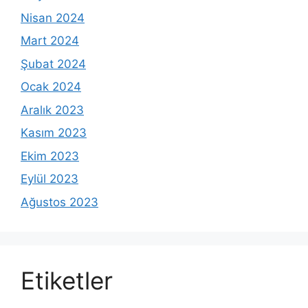
Nisan 2024
Mart 2024
Şubat 2024
Ocak 2024
Aralık 2023
Kasım 2023
Ekim 2023
Eylül 2023
Ağustos 2023
Etiketler