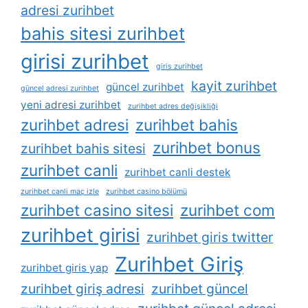
adresi zurihbet
bahis sitesi zurihbet
girisi zurihbet
giris zurihbet
kayit zurihbet
güncel zurihbet
güncel adresi zurihbet
yeni adresi zurihbet
zurihbet adres değişikliği
zurihbet adresi
zurihbet bahis
zurihbet bonus
zurihbet bahis sitesi
zurihbet canli
zurihbet canli destek
zurihbet canli maç izle
zurihbet casino bölümü
zurihbet casino sitesi
zurihbet com
zurihbet girisi
zurihbet giris twitter
Zurihbet Giriş
zurihbet giris yap
zurihbet giriş adresi
zurihbet güncel