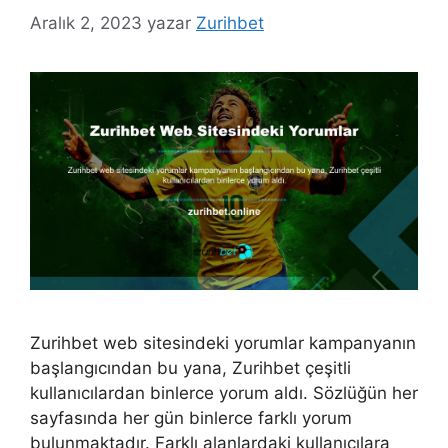
Aralık 2, 2023
yazar
Zurihbet
Zurihbet web sitesindeki yorumlar kampanyanın
başlangıcından bu yana, Zurihbet çeşitli
kullanıcılardan binlerce yorum aldı. Sözlüğün her
sayfasında her gün binlerce farklı yorum
bulunmaktadır. Farklı alanlardaki kullanıcılara