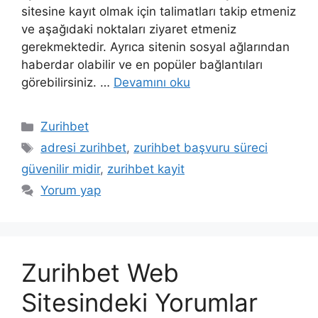
sitesine kayıt olmak için talimatları takip etmeniz
ve aşağıdaki noktaları ziyaret etmeniz
gerekmektedir. Ayrıca sitenin sosyal ağlarından
haberdar olabilir ve en popüler bağlantıları
görebilirsiniz. …
Devamını oku
Kategoriler
Zurihbet
Etiketler
adresi zurihbet
,
zurihbet başvuru süreci
güvenilir midir
,
zurihbet kayit
Yorum yap
Zurihbet Web
Sitesindeki Yorumlar