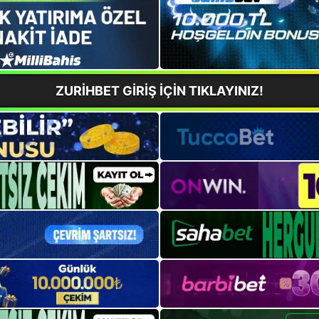
ZURİHBET GİRİŞ İÇİN TIKLAYINIZ!