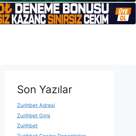
Son Yazılar
Zurihbet Adresi
Zurihbet Giriş
Zurihbet
Zurihbet Casino Depozitoları