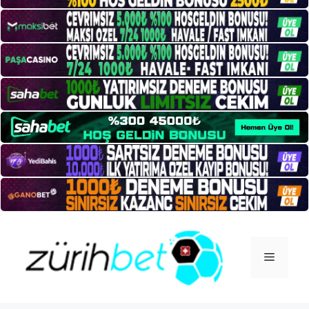
İçeriğe
atla
Menü