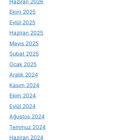
Haziran 2026
Ekim 2025
Eylül 2025
Haziran 2025
Mayıs 2025
Şubat 2025
Ocak 2025
Aralık 2024
Kasım 2024
Ekim 2024
Eylül 2024
Ağustos 2024
Temmuz 2024
Haziran 2024