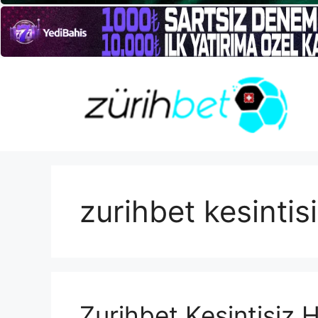
İçeriğe
atla
zurihbet kesintis
Zurihbet Kesintisiz 