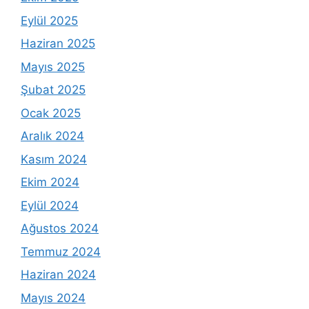
Eylül 2025
Haziran 2025
Mayıs 2025
Şubat 2025
Ocak 2025
Aralık 2024
Kasım 2024
Ekim 2024
Eylül 2024
Ağustos 2024
Temmuz 2024
Haziran 2024
Mayıs 2024