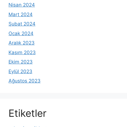
Nisan 2024
Mart 2024
Şubat 2024
Ocak 2024
Aralık 2023
Kasım 2023
Ekim 2023
Eylül 2023
Ağustos 2023
Etiketler