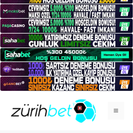
İçeriğe
atla
Menü