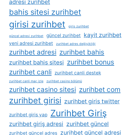
adresi zurihbet
bahis sitesi zurihbet
girisi zurihbet
giris zurihbet
kayit zurihbet
güncel zurihbet
güncel adresi zurihbet
yeni adresi zurihbet
zurihbet adres değişikliği
zurihbet adresi
zurihbet bahis
zurihbet bonus
zurihbet bahis sitesi
zurihbet canli
zurihbet canli destek
zurihbet canli maç izle
zurihbet casino bölümü
zurihbet casino sitesi
zurihbet com
zurihbet girisi
zurihbet giris twitter
Zurihbet Giriş
zurihbet giris yap
zurihbet giriş adresi
zurihbet güncel
zurihbet güncel adresi
zurihbet güncel adres