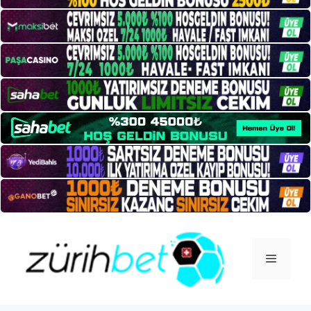
İçeriğe
atla
Menü