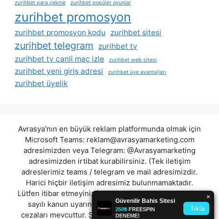
zurihbet para çekme
zurihbet popüler oyunlar
zurihbet promosyon
zurihbet promosyon kodu
zurihbet sitesi
zurihbet telegram
zurihbet tv
zurihbet tv canli maç izle
zurihbet web sitesi
zurihbet yeni giriş adresi
zurihbet üye avantajları
zurihbet üyelik
Avrasya'nın en büyük reklam platformunda olmak için
Microsoft Teams:
reklam@avrasyamarketing.com
adresimizden veya Telegram: @Avrasyamarketing
adresimizden irtibat kurabilirsiniz. (Tek iletişim
adreslerimiz teams / telegram ve mail adresimizdir.
Harici hiçbir iletişim adresimiz bulunmamaktadır.
Lütfen itibar etmeyiniz.) Türkiye yasalarına göre 7258
sayılı kanun uyarınca yasa dışı bahis oynamanın
cezaları mevcuttur. Şu an bulunduğunuz site hiç bir