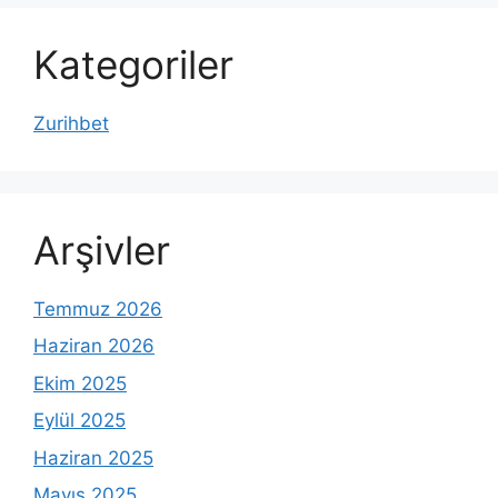
Kategoriler
Zurihbet
Arşivler
Temmuz 2026
Haziran 2026
Ekim 2025
Eylül 2025
Haziran 2025
Mayıs 2025