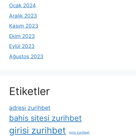
Ocak 2024
Aralık 2023
Kasım 2023
Ekim 2023
Eylül 2023
Ağustos 2023
Etiketler
adresi zurihbet
bahis sitesi zurihbet
girisi zurihbet
giris zurihbet