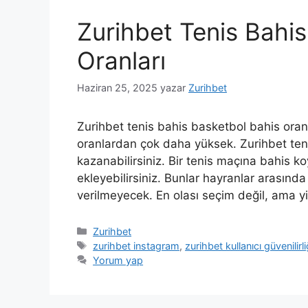
Zurihbet Tenis Bahi
Oranları
Haziran 25, 2025
yazar
Zurihbet
Zurihbet tenis bahis basketbol bahis oranl
oranlardan çok daha yüksek. Zurihbet teni
kazanabilirsiniz. Bir tenis maçına bahis 
ekleyebilirsiniz. Bunlar hayranlar arasında
verilmeyecek. En olası seçim değil, ama 
Kategoriler
Zurihbet
Etiketler
zurihbet instagram
,
zurihbet kullanıcı güvenilirli
Yorum yap