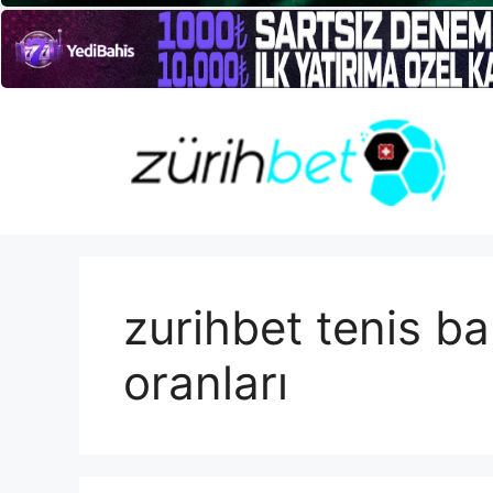
İçeriğe
atla
zurihbet tenis b
oranları