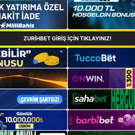
ZURİHBET GİRİŞ İÇİN TIKLAYINIZ!