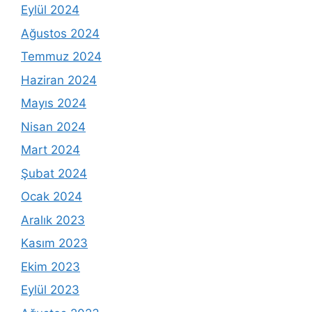
Eylül 2024
Ağustos 2024
Temmuz 2024
Haziran 2024
Mayıs 2024
Nisan 2024
Mart 2024
Şubat 2024
Ocak 2024
Aralık 2023
Kasım 2023
Ekim 2023
Eylül 2023