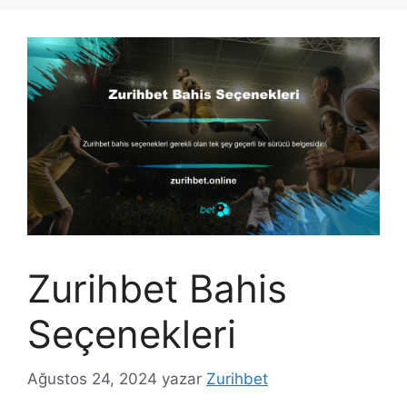
Zurihbet Bahis
Seçenekleri
Ağustos 24, 2024
yazar
Zurihbet