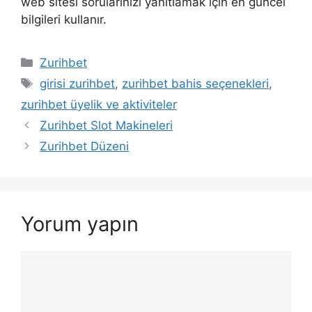
web sitesi sorularınızı yanıtlamak için en güncel
bilgileri kullanır.
Kategoriler
Zurihbet
Etiketler
girisi zurihbet
,
zurihbet bahis seçenekleri
,
zurihbet üyelik ve aktiviteler
Zurihbet Slot Makineleri
Zurihbet Düzeni
Yorum yapın
Yorum