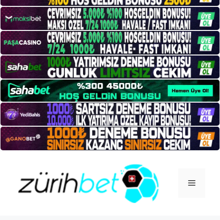
İçeriğe
atla
Menü