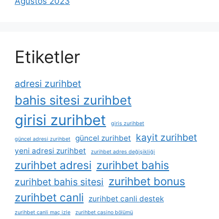
Ağustos 2023
Etiketler
adresi zurihbet
bahis sitesi zurihbet
girisi zurihbet
giris zurihbet
kayit zurihbet
güncel zurihbet
güncel adresi zurihbet
yeni adresi zurihbet
zurihbet adres değişikliği
zurihbet adresi
zurihbet bahis
zurihbet bonus
zurihbet bahis sitesi
zurihbet canli
zurihbet canli destek
zurihbet canli maç izle
zurihbet casino bölümü