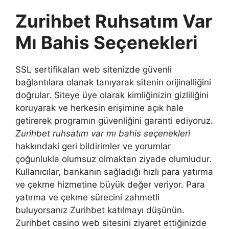
Zurihbet Ruhsatım Var
Mı Bahis Seçenekleri
SSL sertifikaları web sitenizde güvenli
bağlantılara olanak tanıyarak sitenin orijinalliğini
doğrular. Siteye üye olarak kimliğinizin gizliliğini
koruyarak ve herkesin erişimine açık hale
getirerek programın güvenliğini garanti ediyoruz.
Zurihbet ruhsatım var mı bahis seçenekleri
hakkındaki geri bildirimler ve yorumlar
çoğunlukla olumsuz olmaktan ziyade olumludur.
Kullanıcılar, bankanın sağladığı hızlı para yatırma
ve çekme hizmetine büyük değer veriyor. Para
yatırma ve çekme sürecini zahmetli
buluyorsanız Zurihbet katılmayı düşünün.
Zurihbet casino web sitesini ziyaret ettiğinizde