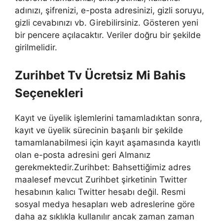
adınızı, şifrenizi, e-posta adresinizi, gizli soruyu,
gizli cevabınızı vb. Girebilirsiniz. Gösteren yeni
bir pencere açılacaktır. Veriler doğru bir şekilde
girilmelidir.
Zurihbet Tv Ücretsiz Mi Bahis
Seçenekleri
Kayıt ve üyelik işlemlerini tamamladıktan sonra,
kayıt ve üyelik sürecinin başarılı bir şekilde
tamamlanabilmesi için kayıt aşamasında kayıtlı
olan e-posta adresini geri Almanız
gerekmektedir.Zurihbet: Bahsettiğimiz adres
maalesef mevcut Zurihbet şirketinin Twitter
hesabının kalıcı Twitter hesabı değil. Resmi
sosyal medya hesapları web adreslerine göre
daha az sıklıkla kullanılır ancak zaman zaman