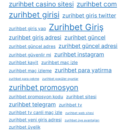
zurihbet casino sitesi
zurihbet com
zurihbet girisi
zurihbet giris twitter
Zurihbet Giriş
zurihbet giris yap
zurihbet giriş adresi
zurihbet güncel
zurihbet güncel adresi
zurihbet güncel adres
zurihbet instagram
zurihbet güvenlir mi
zurihbet kayit
zurihbet maç izle
zurihbet para yatirma
zurihbet maç izleme
zurihbet para çekme
zurihbet popüler oyunlar
zurihbet promosyon
zurihbet promosyon kodu
zurihbet sitesi
zurihbet telegram
zurihbet tv
zurihbet tv canli maç izle
zurihbet web sitesi
zurihbet yeni giriş adresi
zurihbet üye avantajları
zurihbet üyelik