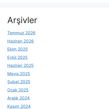
Arşivler
Temmuz 2026
Haziran 2026
Ekim 2025
Eylül 2025
Haziran 2025
Mayıs 2025
Şubat 2025
Ocak 2025
Aralık 2024
Kasım 2024