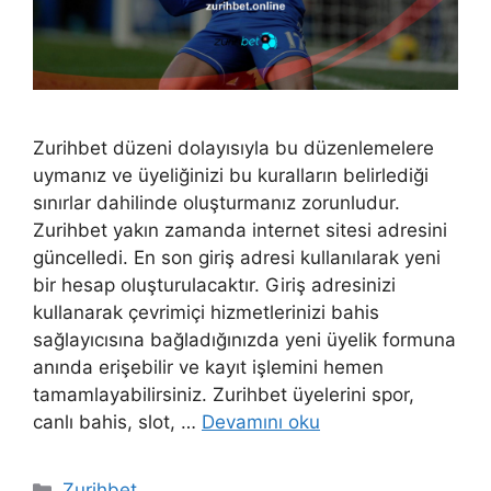
Zurihbet düzeni dolayısıyla bu düzenlemelere
uymanız ve üyeliğinizi bu kuralların belirlediği
sınırlar dahilinde oluşturmanız zorunludur.
Zurihbet yakın zamanda internet sitesi adresini
güncelledi. En son giriş adresi kullanılarak yeni
bir hesap oluşturulacaktır. Giriş adresinizi
kullanarak çevrimiçi hizmetlerinizi bahis
sağlayıcısına bağladığınızda yeni üyelik formuna
anında erişebilir ve kayıt işlemini hemen
tamamlayabilirsiniz. Zurihbet üyelerini spor,
canlı bahis, slot, …
Devamını oku
Kategoriler
Zurihbet