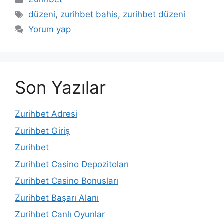
Etiketler
düzeni
,
zurihbet bahis
,
zurihbet düzeni
Yorum yap
Son Yazılar
Zurihbet Adresi
Zurihbet Giriş
Zurihbet
Zurihbet Casino Depozitoları
Zurihbet Casino Bonusları
Zurihbet Başarı Alanı
Zurihbet Canlı Oyunlar