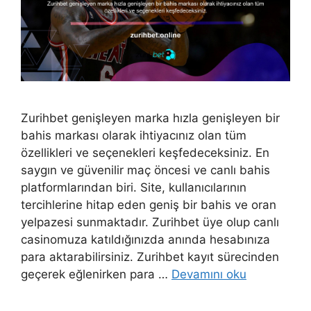
Zurihbet genişleyen marka hızla genişleyen bir
bahis markası olarak ihtiyacınız olan tüm
özellikleri ve seçenekleri keşfedeceksiniz. En
saygın ve güvenilir maç öncesi ve canlı bahis
platformlarından biri. Site, kullanıcılarının
tercihlerine hitap eden geniş bir bahis ve oran
yelpazesi sunmaktadır. Zurihbet üye olup canlı
casinomuza katıldığınızda anında hesabınıza
para aktarabilirsiniz. Zurihbet kayıt sürecinden
geçerek eğlenirken para …
Devamını oku