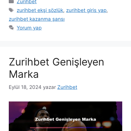
Kategoriler
Zurihbet
Etiketler
zurihbet ekşi sözlük
,
zurihbet giris yap
,
zurihbet kazanma şansı
Yorum yap
Zurihbet Genişleyen
Marka
Eylül 18, 2024
yazar
Zurihbet