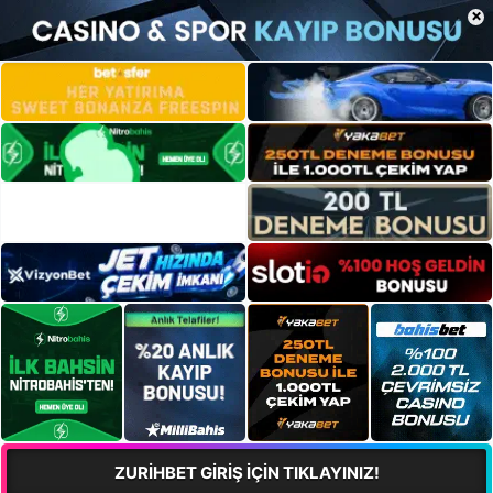
×
ZURİHBET GİRİŞ İÇİN TIKLAYINIZ!