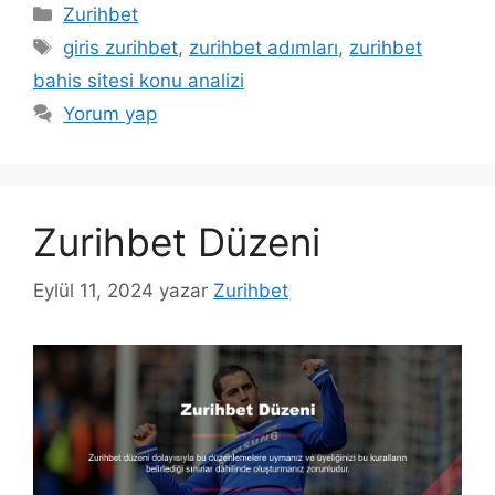
Kategoriler
Zurihbet
Etiketler
giris zurihbet
,
zurihbet adımları
,
zurihbet
bahis sitesi konu analizi
Yorum yap
Zurihbet Düzeni
Eylül 11, 2024
yazar
Zurihbet