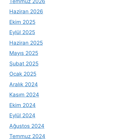
Temmuz 2026
Haziran 2026
Ekim 2025
Eylül 2025
Haziran 2025
Mayıs 2025
Şubat 2025
Ocak 2025
Aralık 2024
Kasım 2024
Ekim 2024
Eylül 2024
Ağustos 2024
Temmuz 2024