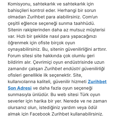
Komisyonu, sahtekarlık ve sahtekarlık için
bahisçileri kontrol eder. Herhangi bir sorun
olmadan Zurihbet para alabilirsiniz. Com’un
çeşitli eğlence seçeneği sunma taahhüdü.
Sitenin rakiplerinden daha az mutsuz müşterisi
var. Hızlı bir şekilde nasıl para yapacağınızı
öğrenmek için ofiste birçok oyun
oynayabilirsiniz. Bu, sitenin güvenilirliğini arttırır.
Forum sitesi site hakkında çok olumlu geri
bildirim alır. Çevrimiçi oyun endüstrisinde uzun
zamandır çalışan
Zurihbet endüstri güvenilirliği
ofisleri genellikle ilk seçenektir. Site,
kullanıcılarına kaliteli, güvenilir hizmeti
Zurihbet
Son Adresi
ve daha fazla oyun seçeneği
sunmasıyla ünlüdür. Bu web sitesi Türk oyun
severler için harika bir yer. Nerede ve ne zaman
olursanız olun, istediğiniz yardım veya ödül
almak için Facebook Zurihbet kullanabilirsiniz.