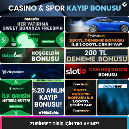
×
ZURİHBET GİRİŞ İÇİN TIKLAYINIZ!