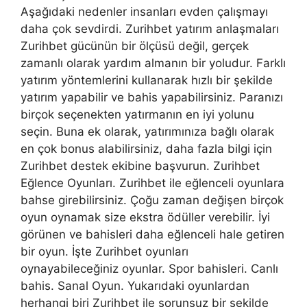
Aşağıdaki nedenler insanları evden çalışmayı
daha çok sevdirdi. Zurihbet yatırım anlaşmaları
Zurihbet gücünün bir ölçüsü değil, gerçek
zamanlı olarak yardım almanın bir yoludur. Farklı
yatırım yöntemlerini kullanarak hızlı bir şekilde
yatırım yapabilir ve bahis yapabilirsiniz. Paranızı
birçok seçenekten yatırmanın en iyi yolunu
seçin. Buna ek olarak, yatırımınıza bağlı olarak
en çok bonus alabilirsiniz, daha fazla bilgi için
Zurihbet destek ekibine başvurun. Zurihbet
Eğlence Oyunları. Zurihbet ile eğlenceli oyunlara
bahse girebilirsiniz. Çoğu zaman değişen birçok
oyun oynamak size ekstra ödüller verebilir. İyi
görünen ve bahisleri daha eğlenceli hale getiren
bir oyun. İşte Zurihbet oyunları
oynayabileceğiniz oyunlar. Spor bahisleri. Canlı
bahis. Sanal Oyun. Yukarıdaki oyunlardan
herhangi biri Zurihbet ile sorunsuz bir şekilde