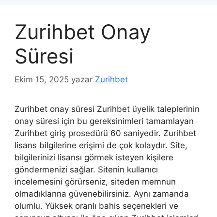
Zurihbet Onay
Süresi
Ekim 15, 2025
yazar
Zurihbet
Zurihbet onay süresi Zurihbet üyelik taleplerinin
onay süresi için bu gereksinimleri tamamlayan
Zurihbet giriş prosedürü 60 saniyedir. Zurihbet
lisans bilgilerine erişimi de çok kolaydır. Site,
bilgilerinizi lisansı görmek isteyen kişilere
göndermenizi sağlar. Sitenin kullanıcı
incelemesini görürseniz, siteden memnun
olmadıklarına güvenebilirsiniz. Aynı zamanda
olumlu. Yüksek oranlı bahis seçenekleri ve