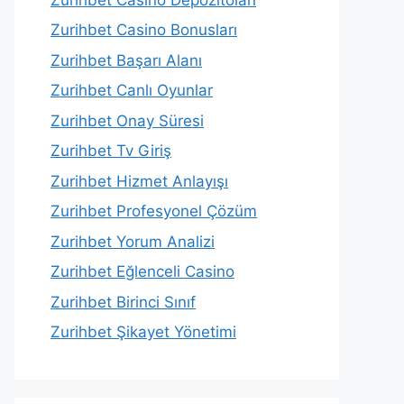
Zurihbet Casino Bonusları
Zurihbet Başarı Alanı
Zurihbet Canlı Oyunlar
Zurihbet Onay Süresi
Zurihbet Tv Giriş
Zurihbet Hizmet Anlayışı
Zurihbet Profesyonel Çözüm
Zurihbet Yorum Analizi
Zurihbet Eğlenceli Casino
Zurihbet Birinci Sınıf
Zurihbet Şikayet Yönetimi