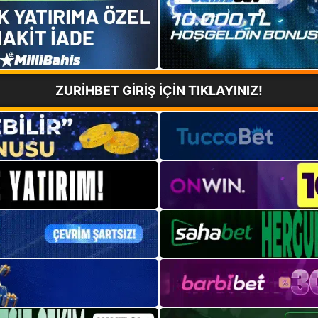
ZURİHBET GİRİŞ İÇİN TIKLAYINIZ!