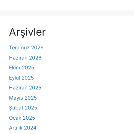
Arşivler
Temmuz 2026
Haziran 2026
Ekim 2025
Eylül 2025
Haziran 2025
Mayıs 2025
Şubat 2025
Ocak 2025
Aralık 2024