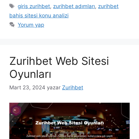
Etiketler
giris zurihbet
,
zurihbet adımları
,
zurihbet
bahis sitesi konu analizi
Yorum yap
Zurihbet Web Sitesi
Oyunları
Mart 23, 2024
yazar
Zurihbet