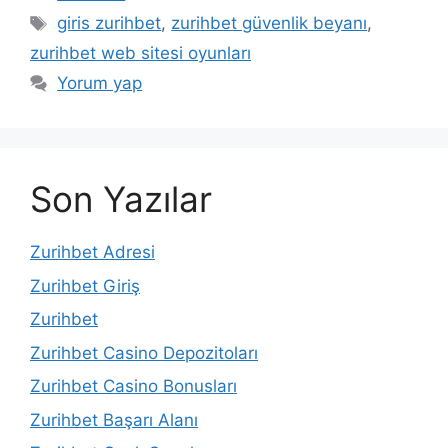
Etiketler
giris zurihbet
,
zurihbet güvenlik beyanı
,
zurihbet web sitesi oyunları
Yorum yap
Son Yazılar
Zurihbet Adresi
Zurihbet Giriş
Zurihbet
Zurihbet Casino Depozitoları
Zurihbet Casino Bonusları
Zurihbet Başarı Alanı