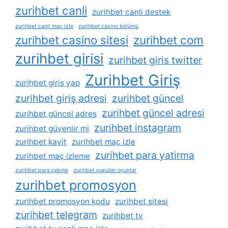
zurihbet canli
zurihbet canli destek
zurihbet canli maç izle
zurihbet casino bölümü
zurihbet casino sitesi
zurihbet com
zurihbet girisi
zurihbet giris twitter
Zurihbet Giriş
zurihbet giris yap
zurihbet giriş adresi
zurihbet güncel
zurihbet güncel adresi
zurihbet güncel adres
zurihbet instagram
zurihbet güvenlir mi
zurihbet kayit
zurihbet maç izle
zurihbet para yatirma
zurihbet maç izleme
zurihbet para çekme
zurihbet popüler oyunlar
zurihbet promosyon
zurihbet promosyon kodu
zurihbet sitesi
zurihbet telegram
zurihbet tv