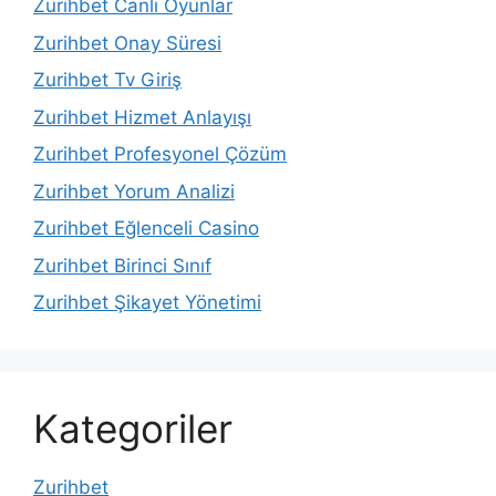
Zurihbet Canlı Oyunlar
Zurihbet Onay Süresi
Zurihbet Tv Giriş
Zurihbet Hizmet Anlayışı
Zurihbet Profesyonel Çözüm
Zurihbet Yorum Analizi
Zurihbet Eğlenceli Casino
Zurihbet Birinci Sınıf
Zurihbet Şikayet Yönetimi
Kategoriler
Zurihbet