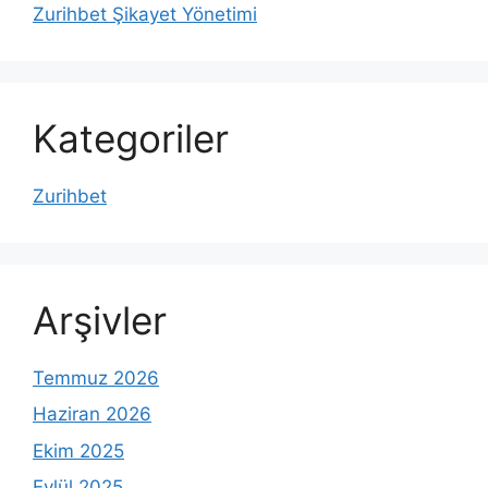
Zurihbet Şikayet Yönetimi
Kategoriler
Zurihbet
Arşivler
Temmuz 2026
Haziran 2026
Ekim 2025
Eylül 2025