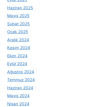
Haziran 2025
Mayıs 2025
Şubat 2025
Ocak 2025
Aralık 2024
Kasım 2024
Ekim 2024
Eylül 2024
Ağustos 2024
Temmuz 2024
Haziran 2024
Mayıs 2024
Nisan 2024