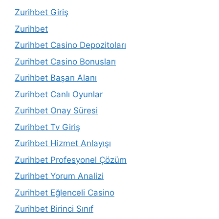
Zurihbet Giriş
Zurihbet
Zurihbet Casino Depozitoları
Zurihbet Casino Bonusları
Zurihbet Başarı Alanı
Zurihbet Canlı Oyunlar
Zurihbet Onay Süresi
Zurihbet Tv Giriş
Zurihbet Hizmet Anlayışı
Zurihbet Profesyonel Çözüm
Zurihbet Yorum Analizi
Zurihbet Eğlenceli Casino
Zurihbet Birinci Sınıf