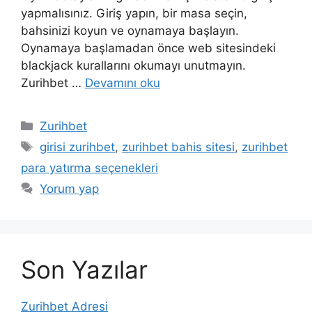
yapmalısınız. Giriş yapın, bir masa seçin,
bahsinizi koyun ve oynamaya başlayın.
Oynamaya başlamadan önce web sitesindeki
blackjack kurallarını okumayı unutmayın.
Zurihbet …
Devamını oku
Kategoriler
Zurihbet
Etiketler
girisi zurihbet
,
zurihbet bahis sitesi
,
zurihbet
para yatırma seçenekleri
Yorum yap
Son Yazılar
Zurihbet Adresi