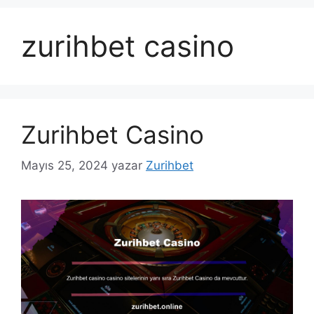
zurihbet casino
Zurihbet Casino
Mayıs 25, 2024
yazar
Zurihbet