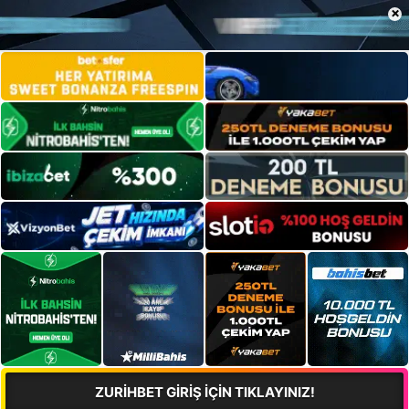
×
ZURİHBET GİRİŞ İÇİN TIKLAYINIZ!