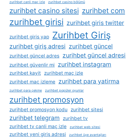
zurihbet canli maç izle
zurihbet casino bölümü
zurihbet casino sitesi
zurihbet com
zurihbet girisi
zurihbet giris twitter
Zurihbet Giriş
zurihbet giris yap
zurihbet giriş adresi
zurihbet güncel
zurihbet güncel adresi
zurihbet güncel adres
zurihbet instagram
zurihbet güvenlir mi
zurihbet kayit
zurihbet maç izle
zurihbet para yatirma
zurihbet maç izleme
zurihbet para çekme
zurihbet popüler oyunlar
zurihbet promosyon
zurihbet promosyon kodu
zurihbet sitesi
zurihbet telegram
zurihbet tv
zurihbet tv canli maç izle
zurihbet web sitesi
zurihbet yeni giriş adresi
zurihbet üye avantajları