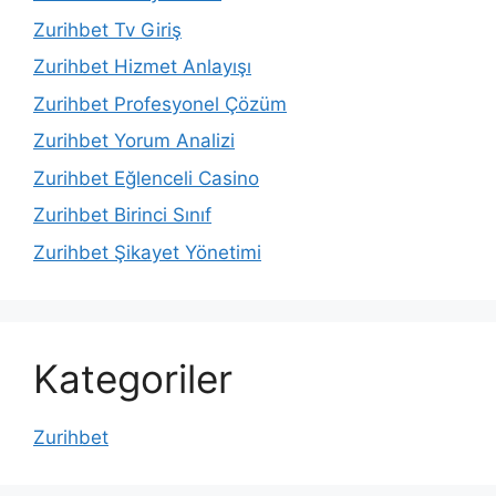
Zurihbet Tv Giriş
Zurihbet Hizmet Anlayışı
Zurihbet Profesyonel Çözüm
Zurihbet Yorum Analizi
Zurihbet Eğlenceli Casino
Zurihbet Birinci Sınıf
Zurihbet Şikayet Yönetimi
Kategoriler
Zurihbet