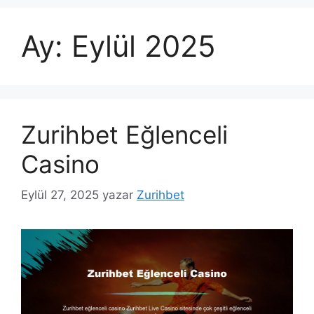
Ay:
Eylül 2025
Zurihbet Eğlenceli
Casino
Eylül 27, 2025
yazar
Zurihbet