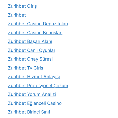
Zurihbet Giriş
Zurihbet
Zurihbet Casino Depozitoları
Zurihbet Casino Bonusları
Zurihbet Başarı Alanı
Zurihbet Canlı Oyunlar
Zurihbet Onay Süresi
Zurihbet Tv Giriş
Zurihbet Hizmet Anlayışı
Zurihbet Profesyonel Çözüm
Zurihbet Yorum Analizi
Zurihbet Eğlenceli Casino
Zurihbet Birinci Sınıf