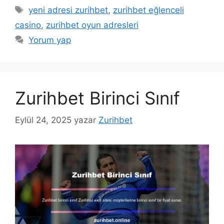
Etiketler
yeni adresi zurihbet
,
zurihbet eğlenceli
casino
,
zurihbet oyun adresleri
Yorum yap
Zurihbet Birinci Sınıf
Eylül 24, 2025
yazar
Zurihbet