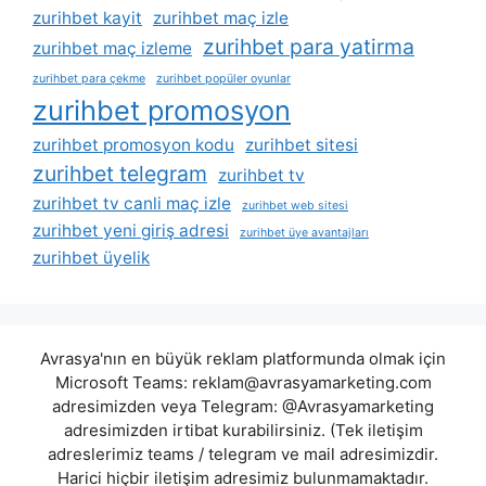
zurihbet kayit
zurihbet maç izle
zurihbet para yatirma
zurihbet maç izleme
zurihbet para çekme
zurihbet popüler oyunlar
zurihbet promosyon
zurihbet promosyon kodu
zurihbet sitesi
zurihbet telegram
zurihbet tv
zurihbet tv canli maç izle
zurihbet web sitesi
zurihbet yeni giriş adresi
zurihbet üye avantajları
zurihbet üyelik
Avrasya'nın en büyük reklam platformunda olmak için
Microsoft Teams:
reklam@avrasyamarketing.com
adresimizden veya Telegram: @Avrasyamarketing
adresimizden irtibat kurabilirsiniz. (Tek iletişim
adreslerimiz teams / telegram ve mail adresimizdir.
Harici hiçbir iletişim adresimiz bulunmamaktadır.