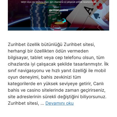
Zurihbet özellik bütünlüğü Zurihbet sitesi,
herhangi bir özellikten ödün vermeden
bilgisayar, tablet veya cep telefonu olsun, tüm
cihazlarda iyi çalışacak şekilde tasarlanmıştır. İlk
sınıf navigasyonu ve hızlı yanıt özelliği ile mobil
oyun deneyimi, bahis zevkinizi tüm
kategorilerde en yüksek seviyeye getirir, Canlı
bahis ve casino sitelerinde zaman geçirirseniz,
site adreslerinin sürekli değiştiğini biliyorsunuz.
Zurihbet sitesi, …
Devamını oku