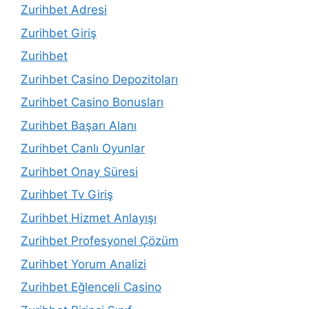
Zurihbet Adresi
Zurihbet Giriş
Zurihbet
Zurihbet Casino Depozitoları
Zurihbet Casino Bonusları
Zurihbet Başarı Alanı
Zurihbet Canlı Oyunlar
Zurihbet Onay Süresi
Zurihbet Tv Giriş
Zurihbet Hizmet Anlayışı
Zurihbet Profesyonel Çözüm
Zurihbet Yorum Analizi
Zurihbet Eğlenceli Casino