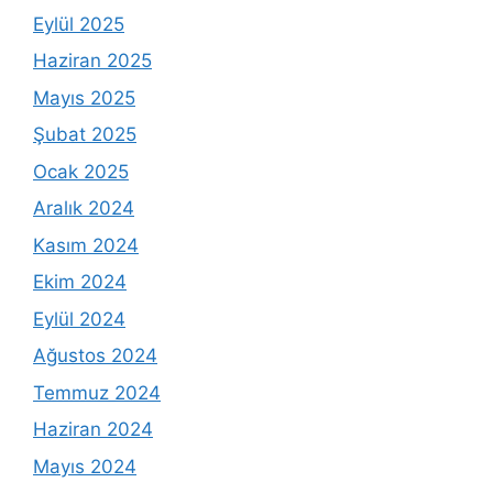
Eylül 2025
Haziran 2025
Mayıs 2025
Şubat 2025
Ocak 2025
Aralık 2024
Kasım 2024
Ekim 2024
Eylül 2024
Ağustos 2024
Temmuz 2024
Haziran 2024
Mayıs 2024