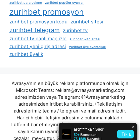
zurihbet para çekme
zurihbet popüler oyunlar
zurihbet promosyon
zurihbet promosyon kodu
zurihbet sitesi
zurihbet telegram
zurihbet tv
zurihbet tv canli maç izle
zurihbet web sitesi
zurihbet yeni giriş adresi
zurihbet üye avantajları
zurihbet üyelik
Avrasya'nın en büyük reklam platformunda olmak için
Microsoft Teams:
reklam@avrasyamarketing.com
adresimizden veya Telegram: @Avrasyamarketing
adresimizden irtibat kurabilirsiniz. (Tek iletişim
adreslerimiz teams / telegram ve mail adresimizdir.
Harici hiçbir iletişim adresimiz bulunmamaktadır.
Lütfen itibar etmeyiniz.) Türkiye yasalarına göre 7258
sayılı kanun uyarınca yasa dışı bahis oynamanın
cezaları mevcuttur. Şu an bulunduğunuz site hiç bir