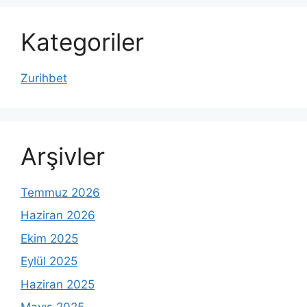
Kategoriler
Zurihbet
Arşivler
Temmuz 2026
Haziran 2026
Ekim 2025
Eylül 2025
Haziran 2025