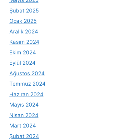
Mayıs 2025
Şubat 2025
Ocak 2025
Aralık 2024
Kasım 2024
Ekim 2024
Eylül 2024
Ağustos 2024
Temmuz 2024
Haziran 2024
Mayıs 2024
Nisan 2024
Mart 2024
Şubat 2024