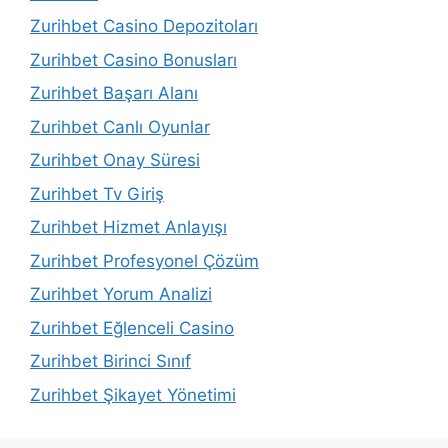
Zurihbet Casino Depozitoları
Zurihbet Casino Bonusları
Zurihbet Başarı Alanı
Zurihbet Canlı Oyunlar
Zurihbet Onay Süresi
Zurihbet Tv Giriş
Zurihbet Hizmet Anlayışı
Zurihbet Profesyonel Çözüm
Zurihbet Yorum Analizi
Zurihbet Eğlenceli Casino
Zurihbet Birinci Sınıf
Zurihbet Şikayet Yönetimi