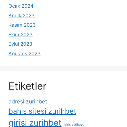
Ocak 2024
Aralık 2023
Kasım 2023
Ekim 2023
Eylül 2023
Ağustos 2023
Etiketler
adresi zurihbet
bahis sitesi zurihbet
girisi zurihbet
giris zurihbet