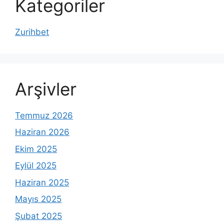
Kategoriler
Zurihbet
Arşivler
Temmuz 2026
Haziran 2026
Ekim 2025
Eylül 2025
Haziran 2025
Mayıs 2025
Şubat 2025