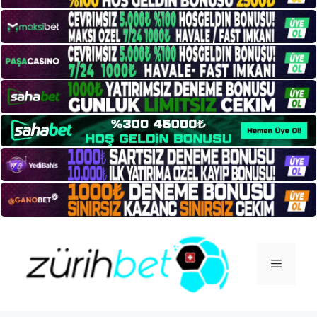
İçeriğe
atla
Menü