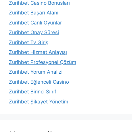
Zurihbet Casino Bonusları
Zurihbet Başarı Alanı
Zurihbet Canlı Oyunlar
Zurihbet Onay Süresi
Zurihbet Tv Giriş
Zurihbet Hizmet Anlayışı
Zurihbet Profesyonel Çözüm
Zurihbet Yorum Analizi
Zurihbet Eğlenceli Casino
Zurihbet Birinci Sınıf
Zurihbet Şikayet Yönetimi