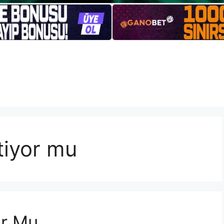
stiyor mu
or Mu