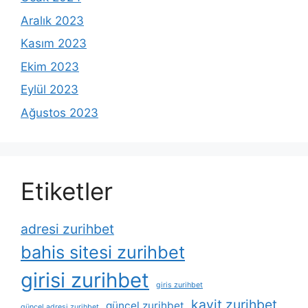
Aralık 2023
Kasım 2023
Ekim 2023
Eylül 2023
Ağustos 2023
Etiketler
adresi zurihbet
bahis sitesi zurihbet
girisi zurihbet
giris zurihbet
kayit zurihbet
güncel zurihbet
güncel adresi zurihbet