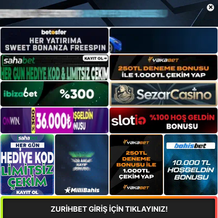
×
ZURİHBET GİRİŞ İÇİN TIKLAYINIZ!