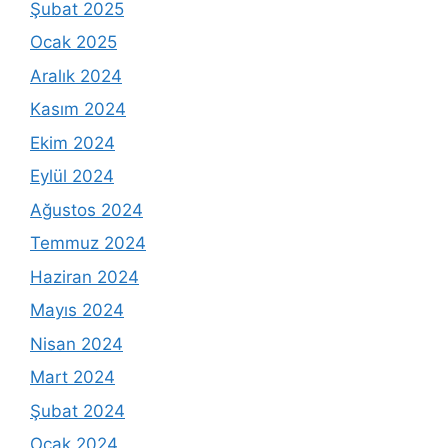
Şubat 2025
Ocak 2025
Aralık 2024
Kasım 2024
Ekim 2024
Eylül 2024
Ağustos 2024
Temmuz 2024
Haziran 2024
Mayıs 2024
Nisan 2024
Mart 2024
Şubat 2024
Ocak 2024