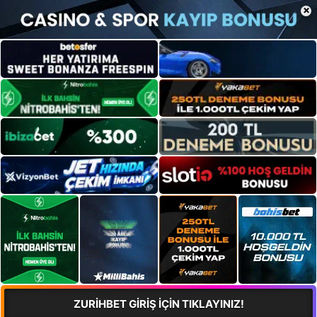
×
ZURİHBET GİRİŞ İÇİN TIKLAYINIZ!