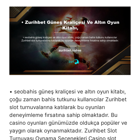
• seobahis güneş kraliçesi ve altın oyun kitabı,
çoğu zaman bahis tutkunu kullanıcılar Zurihbet
slot turnuvalarına katılarak bu oyunları
deneyimleme fırsatına sahip olmaktadır. Bu
casino oyunları günümüzde oldukça popüler ve
yaygın olarak oynanmaktadır. Zurihbet Slot
Turnuvası Oynama Seçenekleri Casino slot