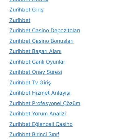
Zurihbet Giriş
Zurihbet
Zurihbet Casino Depozitoları
Zurihbet Casino Bonusları
Zurihbet Başarı Alanı
Zurihbet Canlı Oyunlar
Zurihbet Onay Süresi
Zurihbet Tv Giriş
Zurihbet Hizmet Anlayışı
Zurihbet Profesyonel Çözüm
Zurihbet Yorum Analizi
Zurihbet Eğlenceli Casino
Zurihbet Birinci Sınıf