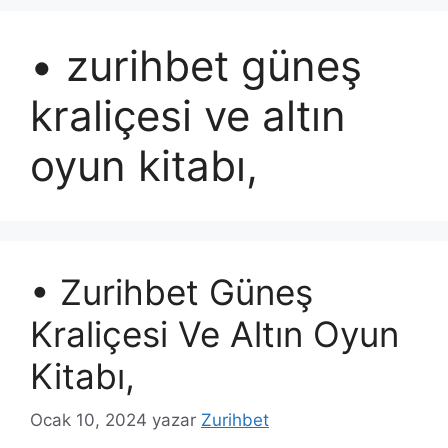
• zurihbet güneş
kraliçesi ve altın
oyun kitabı,
• Zurihbet Güneş
Kraliçesi Ve Altın Oyun
Kitabı,
Ocak 10, 2024
yazar
Zurihbet