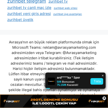
zurihbet telegram
zurihbet tv
zurihbet tv canli maç izle
zurihbet web sitesi
zurihbet yeni giriş adresi
zurihbet üye avantajları
zurihbet üyelik
Avrasya'nın en büyük reklam platformunda olmak için
Microsoft Teams:
reklam@avrasyamarketing.com
adresimizden veya Telegram: @Avrasyamarketing
adresimizden irtibat kurabilirsiniz. (Tek iletişim
adreslerimiz teams / telegram ve mail adresimizdir.
Harici hiçbir iletişim adresimiz bulunmamaktadır.
Lütfen itibar etmeyiniz.) Türkiye yasalarına göre 7258
sayılı kanun uyarınca yasa dışı bahis oynamanın
cezaları mevcuttur. Şu an bulunduğunuz site hiç bir
şekilde illegal bahis oyunları oynatmıyor ve oynamaya
aracı olmuyordur.
casivava
|
newcratos
|
foxbet
|
×
turbobahis
|
nesilbet
|
bettogoal
|
betsport
|
asobahis