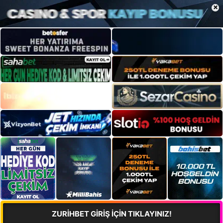
×
ZURİHBET GİRİŞ İÇİN TIKLAYINIZ!