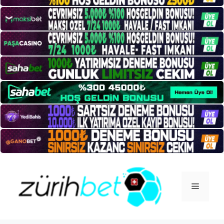
İçeriğe
atla
Menü