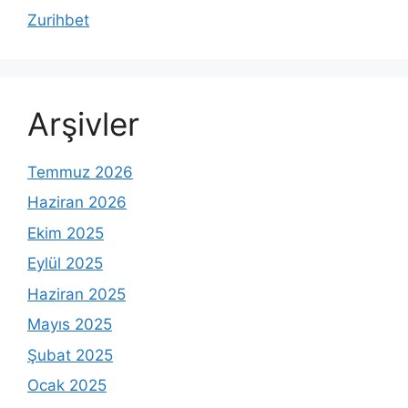
Zurihbet
Arşivler
Temmuz 2026
Haziran 2026
Ekim 2025
Eylül 2025
Haziran 2025
Mayıs 2025
Şubat 2025
Ocak 2025