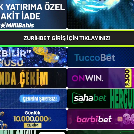
ZURİHBET GİRİŞ İÇİN TIKLAYINIZ!