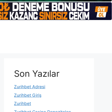
Son Yazılar
Zurihbet Adresi
Zurihbet Giriş
Zurihbet
Zurihbet Casino Depozitoları