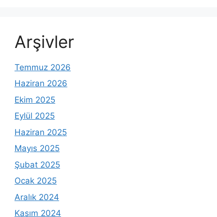
Arşivler
Temmuz 2026
Haziran 2026
Ekim 2025
Eylül 2025
Haziran 2025
Mayıs 2025
Şubat 2025
Ocak 2025
Aralık 2024
Kasım 2024