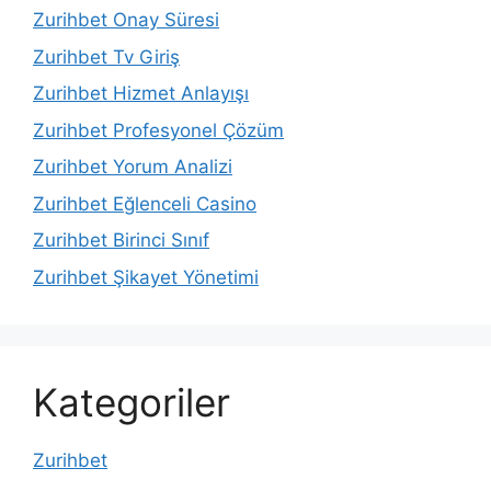
Zurihbet Onay Süresi
Zurihbet Tv Giriş
Zurihbet Hizmet Anlayışı
Zurihbet Profesyonel Çözüm
Zurihbet Yorum Analizi
Zurihbet Eğlenceli Casino
Zurihbet Birinci Sınıf
Zurihbet Şikayet Yönetimi
Kategoriler
Zurihbet