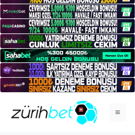
İçeriğe
atla
Menü