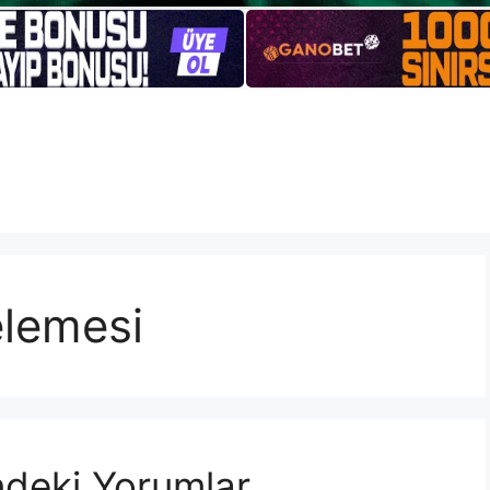
celemesi
ndeki Yorumlar