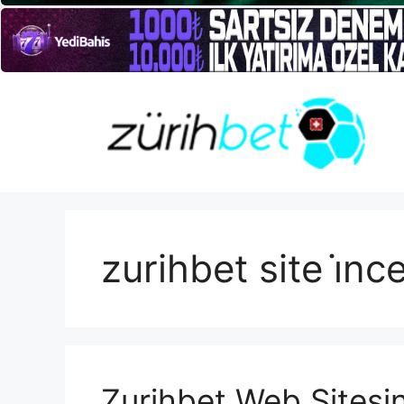
İçeriğe
atla
zurihbet site i̇n
Zurihbet Web Sitesi