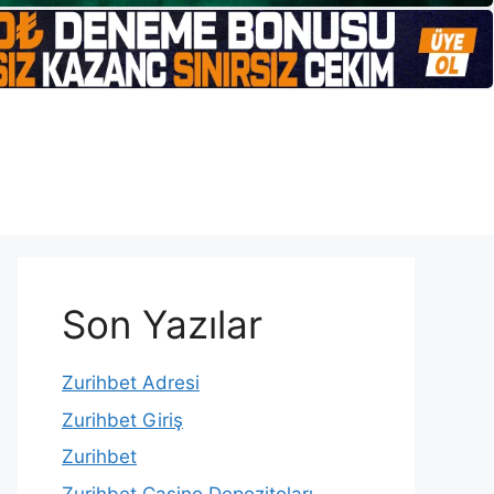
Son Yazılar
Zurihbet Adresi
Zurihbet Giriş
Zurihbet
Zurihbet Casino Depozitoları