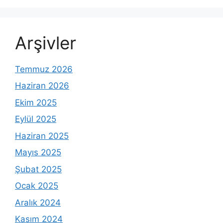
Arşivler
Temmuz 2026
Haziran 2026
Ekim 2025
Eylül 2025
Haziran 2025
Mayıs 2025
Şubat 2025
Ocak 2025
Aralık 2024
Kasım 2024