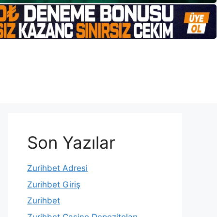
Son Yazılar
Zurihbet Adresi
Zurihbet Giriş
Zurihbet
Zurihbet Casino Depozitoları