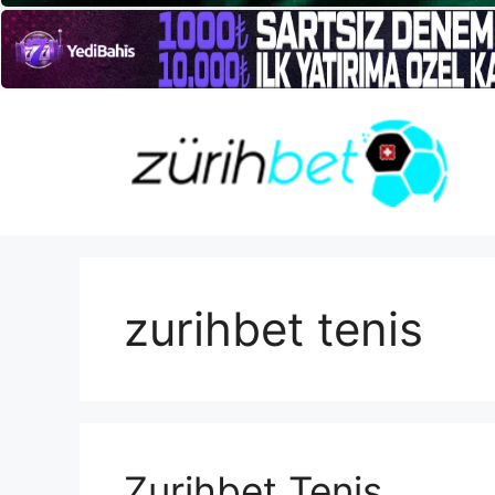
İçeriğe
atla
zurihbet tenis
Zurihbet Tenis