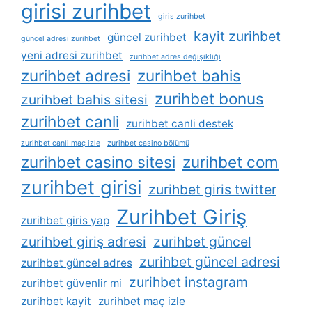
girisi zurihbet
giris zurihbet
kayit zurihbet
güncel zurihbet
güncel adresi zurihbet
yeni adresi zurihbet
zurihbet adres değişikliği
zurihbet adresi
zurihbet bahis
zurihbet bonus
zurihbet bahis sitesi
zurihbet canli
zurihbet canli destek
zurihbet canli maç izle
zurihbet casino bölümü
zurihbet casino sitesi
zurihbet com
zurihbet girisi
zurihbet giris twitter
Zurihbet Giriş
zurihbet giris yap
zurihbet giriş adresi
zurihbet güncel
zurihbet güncel adresi
zurihbet güncel adres
zurihbet instagram
zurihbet güvenlir mi
zurihbet kayit
zurihbet maç izle