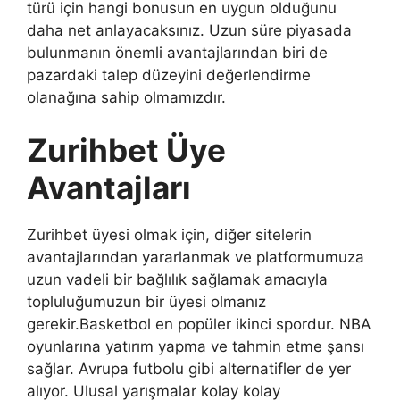
türü için hangi bonusun en uygun olduğunu
daha net anlayacaksınız. Uzun süre piyasada
bulunmanın önemli avantajlarından biri de
pazardaki talep düzeyini değerlendirme
olanağına sahip olmamızdır.
Zurihbet Üye
Avantajları
Zurihbet üyesi olmak için, diğer sitelerin
avantajlarından yararlanmak ve platformumuza
uzun vadeli bir bağlılık sağlamak amacıyla
topluluğumuzun bir üyesi olmanız
gerekir.Basketbol en popüler ikinci spordur. NBA
oyunlarına yatırım yapma ve tahmin etme şansı
sağlar. Avrupa futbolu gibi alternatifler de yer
alıyor. Ulusal yarışmalar kolay kolay