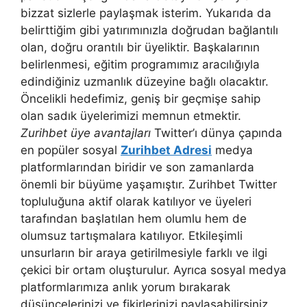
bizzat sizlerle paylaşmak isterim. Yukarıda da
belirttiğim gibi yatırımınızla doğrudan bağlantılı
olan, doğru orantılı bir üyeliktir. Başkalarının
belirlenmesi, eğitim programımız aracılığıyla
edindiğiniz uzmanlık düzeyine bağlı olacaktır.
Öncelikli hedefimiz, geniş bir geçmişe sahip
olan sadık üyelerimizi memnun etmektir.
Zurihbet üye avantajları
Twitter’ı dünya çapında
en popüler sosyal
Zurihbet Adresi
medya
platformlarından biridir ve son zamanlarda
önemli bir büyüme yaşamıştır. Zurihbet Twitter
topluluğuna aktif olarak katılıyor ve üyeleri
tarafından başlatılan hem olumlu hem de
olumsuz tartışmalara katılıyor. Etkileşimli
unsurların bir araya getirilmesiyle farklı ve ilgi
çekici bir ortam oluşturulur. Ayrıca sosyal medya
platformlarımıza anlık yorum bırakarak
düşüncelerinizi ve fikirlerinizi paylaşabilirsiniz.