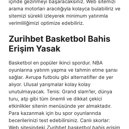
içinde gezinmeyi başaracaksınız. Web sitemizi
arama motorları aracılığıyla kolayca bulabiliriz ve
sitemizi sürekli izleyerek minimum yatırımla
verimliliğimizi optimize edebiliriz.
Zurihbet Basketbol Bahis
Erişim Yasak
Basketbol en popüler ikinci spordur. NBA
oyunlarına yatırım yapma ve tahmin etme şansı
sağlar. Avrupa futbolu gibi alternatifler de yer
alıyor. Ulusal yarışmalar kolay kolay
unutulmayacak. Tenis: Grand slam’ler, dünya
turu, atp gibi tüm önemli ve dikkat çekici
etkinlikler sitenin menüsünde yer almaktadır.
Para kazanmak için bu spor oyunlarında
becerilerinizi test edebilirsiniz. Canlı skorlar:
Web sitesindeki
Zurihbet basketbol bahis erişim