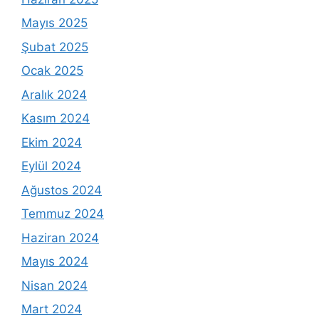
Mayıs 2025
Şubat 2025
Ocak 2025
Aralık 2024
Kasım 2024
Ekim 2024
Eylül 2024
Ağustos 2024
Temmuz 2024
Haziran 2024
Mayıs 2024
Nisan 2024
Mart 2024