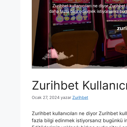
Zurihbet Kullanıc
Ocak 27, 2024
yazar
Zurihbet
Zurihbet kullanıcıları ne diyor Zurihbet kul
fazla bilgi edinmek istiyorsanız bugünkü i