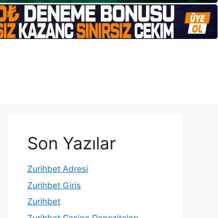
Son Yazılar
Zurihbet Adresi
Zurihbet Giriş
Zurihbet
Zurihbet Casino Depozitoları