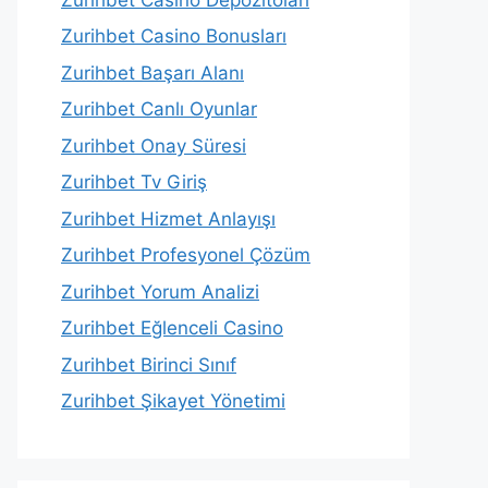
Zurihbet Casino Bonusları
Zurihbet Başarı Alanı
Zurihbet Canlı Oyunlar
Zurihbet Onay Süresi
Zurihbet Tv Giriş
Zurihbet Hizmet Anlayışı
Zurihbet Profesyonel Çözüm
Zurihbet Yorum Analizi
Zurihbet Eğlenceli Casino
Zurihbet Birinci Sınıf
Zurihbet Şikayet Yönetimi