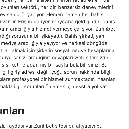
 oyunları sektörü, her biri benzersiz deneyimlerini
e ev sahipliği yapıyor. Hemen hemen her bahis
rı vardır. Erişim bariyeri meydana geldiğinde, bahis
akam aracılığıyla hizmet vermeye çalışıyor. Zurihbet
ğı sorusuna bir şikayettir. Bahis şirketi, yeni
l medya aracılığıyla yayıyor ve herkesi döngüde
ıntıları almak için şirketin sosyal medya hesaplarına
diyorsanız, aradığınız cevapları web sitemizde
s şirketine adanmış bir sayfa bulabilirsiniz. Bu
ilgili giriş adresi değil, çoğu sorun hakkında bilgi
nıcılara profesyonel bir hizmet sunmaktadır. İnsanlar
kla ilgili sorunları önlemek için ekstra yol kat
nları
la faydası var.Zurihbet sitesi bu altyapıyı bu