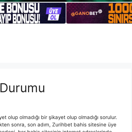
t Durumu
et olup olmadığı bir şikayet olup olmadığı sorulur.
dikten sonra, son adım, Zurihbet bahis sitesine üye
edeni, her bahis sitesinin internet adreslerinde