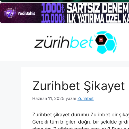
İçeriğe
atla
Zurihbet Şikaye
Haziran 11, 2025
yazar
Zurihbet
Zurihbet şikayet durumu Zurihbet bir şikay
Gerekli tüm bilgileri doğru bir şekilde gir
olmaktır. Zurihbet neden soruldu? Bunun n