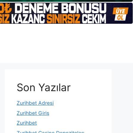
Son Yazılar
Zurihbet Adresi
Zurihbet Giriş
Zurihbet
Zurihbet Casino Depozitoları