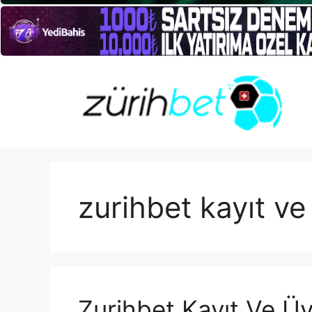
İçeriğe
atla
zurihbet kayıt ve
Zurihbet Kayıt Ve Üy