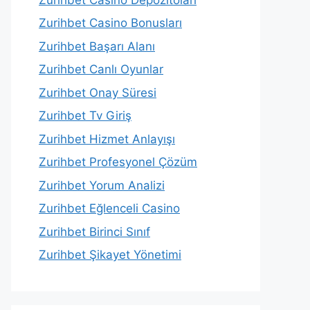
Zurihbet Casino Bonusları
Zurihbet Başarı Alanı
Zurihbet Canlı Oyunlar
Zurihbet Onay Süresi
Zurihbet Tv Giriş
Zurihbet Hizmet Anlayışı
Zurihbet Profesyonel Çözüm
Zurihbet Yorum Analizi
Zurihbet Eğlenceli Casino
Zurihbet Birinci Sınıf
Zurihbet Şikayet Yönetimi