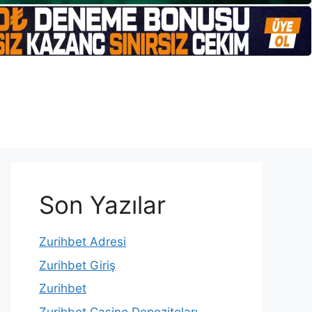
Son Yazılar
Zurihbet Adresi
Zurihbet Giriş
Zurihbet
Zurihbet Casino Depozitoları