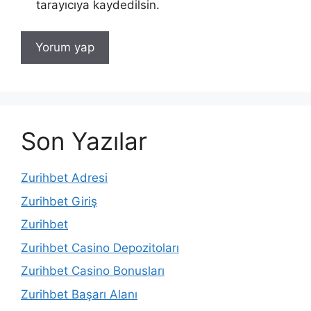
tarayıcıya kaydedilsin.
Son Yazılar
Zurihbet Adresi
Zurihbet Giriş
Zurihbet
Zurihbet Casino Depozitoları
Zurihbet Casino Bonusları
Zurihbet Başarı Alanı