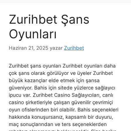
Zurihbet Şans
Oyunları
Haziran 21, 2025
yazar
Zurihbet
Zurihbet şans oyunları Zurihbet oyunları daha
çok şans olarak görülüyor ve üyeler Zurihbet
büyük kazançlar elde etmek için şansa
güveniyor. Bahis için sitede yüzlerce sağlayıcı
ipucu var. Zurihbet Casino Sağlayıcıları, canlı
casino şirketleriyle çalışan güvenilir çevrimiçi
oyun ofislerinden biri olabilir. Bahis seçenekleri
hakkında konuşursanız, kapsamlı bir duyuru,
maç sonuçlarından ve ters seçeneklerden