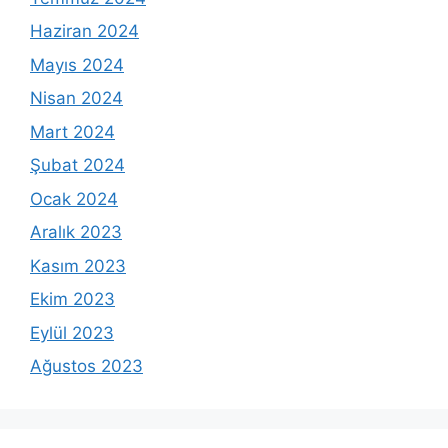
Haziran 2024
Mayıs 2024
Nisan 2024
Mart 2024
Şubat 2024
Ocak 2024
Aralık 2023
Kasım 2023
Ekim 2023
Eylül 2023
Ağustos 2023