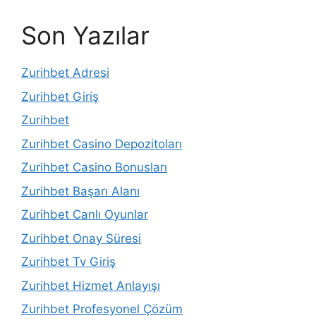
Son Yazılar
Zurihbet Adresi
Zurihbet Giriş
Zurihbet
Zurihbet Casino Depozitoları
Zurihbet Casino Bonusları
Zurihbet Başarı Alanı
Zurihbet Canlı Oyunlar
Zurihbet Onay Süresi
Zurihbet Tv Giriş
Zurihbet Hizmet Anlayışı
Zurihbet Profesyonel Çözüm