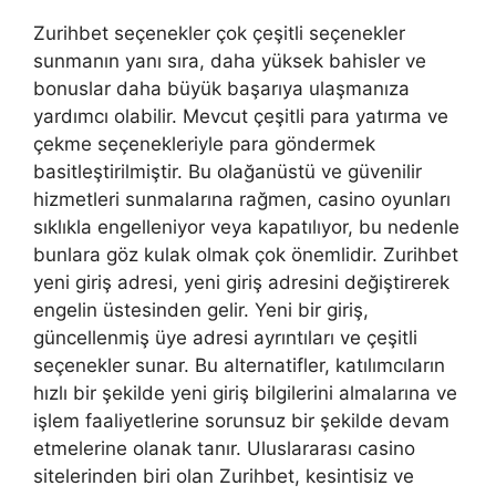
Zurihbet seçenekler çok çeşitli seçenekler
sunmanın yanı sıra, daha yüksek bahisler ve
bonuslar daha büyük başarıya ulaşmanıza
yardımcı olabilir. Mevcut çeşitli para yatırma ve
çekme seçenekleriyle para göndermek
basitleştirilmiştir. Bu olağanüstü ve güvenilir
hizmetleri sunmalarına rağmen, casino oyunları
sıklıkla engelleniyor veya kapatılıyor, bu nedenle
bunlara göz kulak olmak çok önemlidir. Zurihbet
yeni giriş adresi, yeni giriş adresini değiştirerek
engelin üstesinden gelir. Yeni bir giriş,
güncellenmiş üye adresi ayrıntıları ve çeşitli
seçenekler sunar. Bu alternatifler, katılımcıların
hızlı bir şekilde yeni giriş bilgilerini almalarına ve
işlem faaliyetlerine sorunsuz bir şekilde devam
etmelerine olanak tanır. Uluslararası casino
sitelerinden biri olan Zurihbet, kesintisiz ve