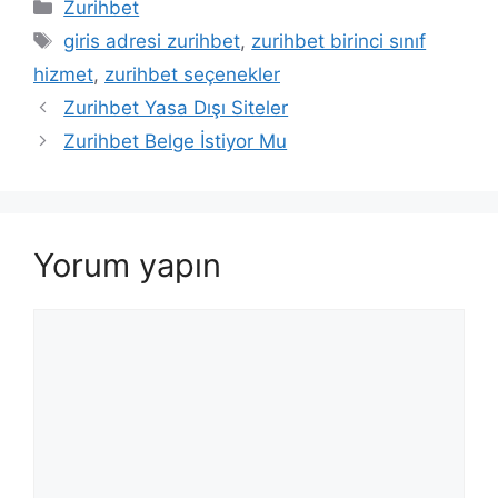
Kategoriler
Zurihbet
Etiketler
giris adresi zurihbet
,
zurihbet birinci sınıf
hizmet
,
zurihbet seçenekler
Zurihbet Yasa Dışı Siteler
Zurihbet Belge İstiyor Mu
Yorum yapın
Yorum