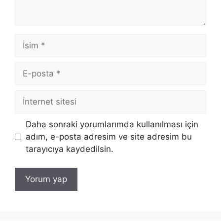
İsim
E-
posta
İnternet
sitesi
Daha sonraki yorumlarımda kullanılması için
adım, e-posta adresim ve site adresim bu
tarayıcıya kaydedilsin.