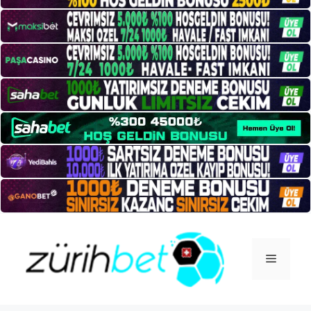
İçeriğe
atla
Menü