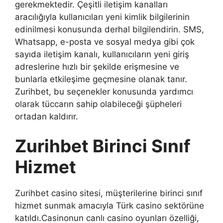
gerekmektedir. Çeşitli iletişim kanalları
aracılığıyla kullanıcıları yeni kimlik bilgilerinin
edinilmesi konusunda derhal bilgilendirin. SMS,
Whatsapp, e-posta ve sosyal medya gibi çok
sayıda iletişim kanalı, kullanıcıların yeni giriş
adreslerine hızlı bir şekilde erişmesine ve
bunlarla etkileşime geçmesine olanak tanır.
Zurihbet, bu seçenekler konusunda yardımcı
olarak tüccarın sahip olabileceği şüpheleri
ortadan kaldırır.
Zurihbet Birinci Sınıf
Hizmet
Zurihbet casino sitesi, müşterilerine birinci sınıf
hizmet sunmak amacıyla Türk casino sektörüne
katıldı.Casinonun canlı casino oyunları özelliği,